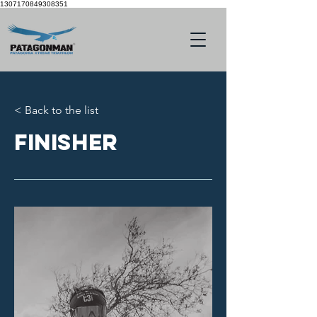
1307170849308351
< Back to the list
Finisher